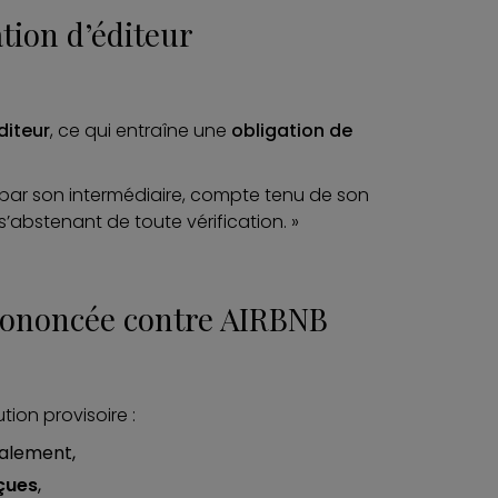
tion d’éditeur
diteur
, ce qui entraîne une
obligation de
ite par son intermédiaire, compte tenu de son
’abstenant de toute vérification. »
rononcée contre AIRBNB
ion provisoire :
galement,
çues
,