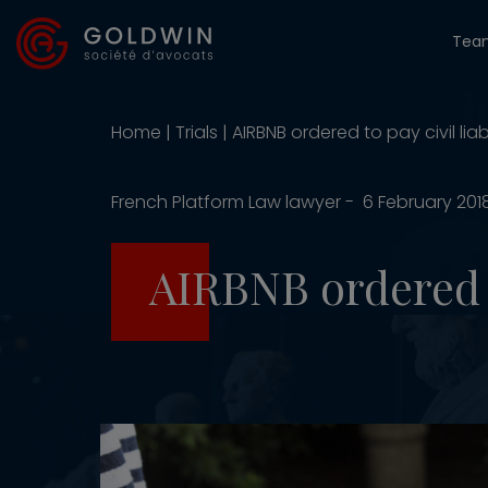
Tea
Home
|
Trials
|
AIRBNB ordered to pay civil liab
French Platform Law lawyer - 6 February 201
AIRBNB ordered to