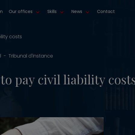
m
Our offices
Skills
News
Contact
ility costs
8 - Tribunal d'Instance
 pay civil liability cost