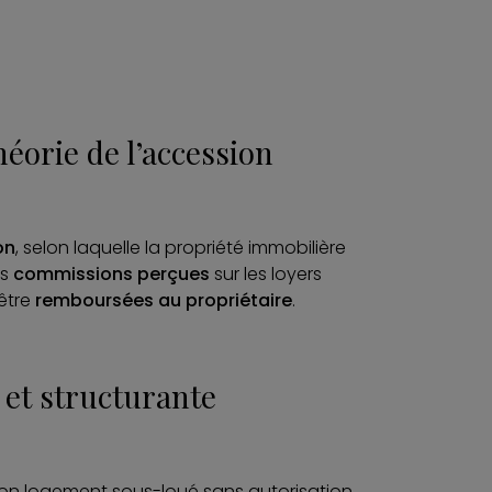
héorie de l’accession
on
, selon laquelle la propriété immobilière
es
commissions perçues
sur les loyers
 être
remboursées au propriétaire
.
et structurante
 son logement sous-loué sans autorisation