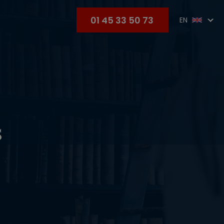
01 45 33 50 73
EN
s