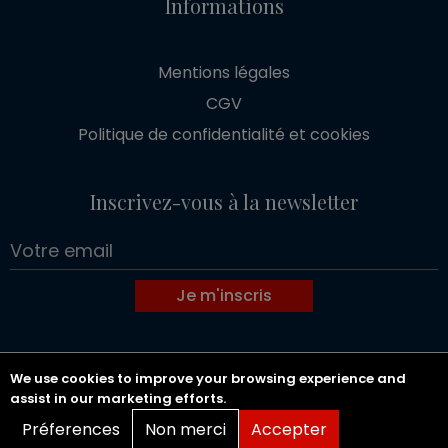
Informations
Mentions légales
CGV
Politique de confidentialité et cookies
Inscrivez-vous à la newsletter
Je m'inscris
We use cookies to improve your browsing experience and
Copyright 2026 GOLDWIN SOCIETE D'AVOCATS.
assist in our marketing efforts.
Tous droits réservés.
Préferences
Non merci
Accepter