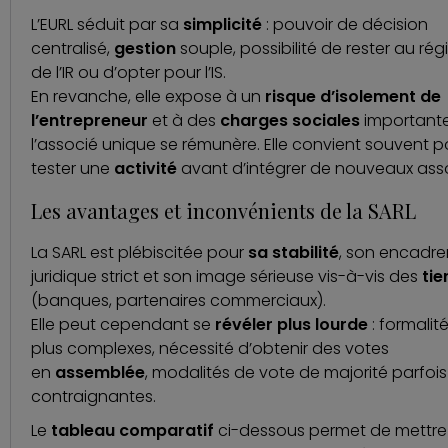
L’EURL séduit par sa
simplicité
: pouvoir de décision
centralisé,
gestion
souple, possibilité de rester au ré
de l’IR ou d’opter pour l’IS.
En revanche, elle expose à un
risque d’isolement de
l’entrepreneur
et à des
charges sociales
importante
l’associé unique se rémunère. Elle convient souvent p
tester une
activité
avant d’intégrer de nouveaux asso
Les avantages et inconvénients de la SARL
La SARL est plébiscitée pour
sa stabilité
, son encadr
juridique strict et son image sérieuse vis-à-vis des
tie
(banques, partenaires commerciaux).
Elle peut cependant se
révéler plus lourde
: formalit
plus complexes, nécessité d’obtenir des votes
en
assemblée
, modalités de vote de majorité parfois
contraignantes.
Le
tableau comparatif
ci-dessous permet de mettre