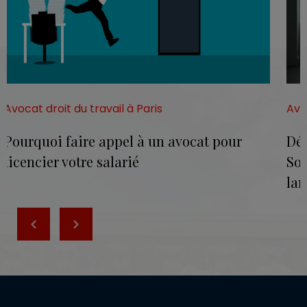
Avocat droit du travail à Paris
Avo
Pourquoi faire appel à un avocat pour
Déf
licencier votre salarié
Soc
lan