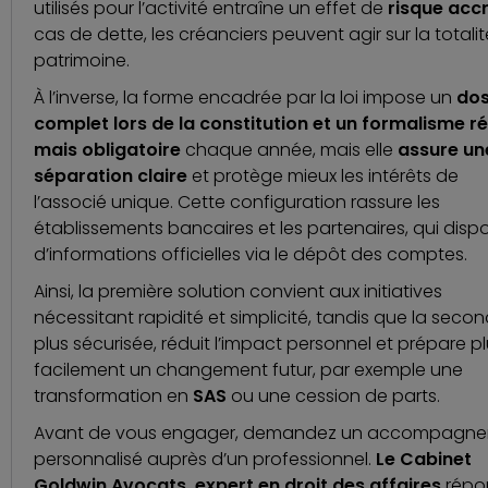
utilisés pour l’activité entraîne un effet de
risque acc
cas de dette, les créanciers peuvent agir sur la totali
patrimoine.
À l’inverse,
la forme encadrée par la loi impose un
dos
complet lors de la constitution et un formalisme ré
mais obligatoire
chaque année, mais elle
assure un
séparation claire
et protège mieux les intérêts de
l’associé unique. Cette configuration rassure les
établissements bancaires et les partenaires, qui disp
d’informations officielles via le dépôt des comptes.
Ainsi, la première solution convient aux initiatives
nécessitant rapidité et simplicité, tandis que la secon
plus sécurisée, réduit l’impact personnel et prépare p
facilement un changement futur, par exemple une
transformation en
SAS
ou une cession de parts.
Avant de vous engager, demandez un accompagn
personnalisé auprès d’un professionnel.
Le Cabinet
Goldwin Avocats,
expert en droit des affaires
répo