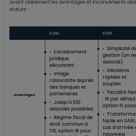
avant clairement les avantages et inconvénients des
statuts :
SARL
EURL
•
Simplicité d
•
Encadrement
gestion (un se
juridique
associé)
sécurisant
•
Décisions
•
Image
rapides et
rassurante auprès
souples
des banques et
•
Fiscalité fle
partenaires
Avantages
: IR par défaut
•
Jusqu’à 100
option IS poss
associés possibles
•
Transforma
•
Régime fiscal de
facile en SARL
droit commun à
cas d’arrivée
l’IS, option IR pour
nouveaux