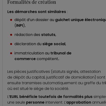
Formalités de création
Les démarches sont similaires
:
dépôt d’un dossier au
guichet unique électroniq
(
INPI
),
rédaction des
statuts
,
déclaration du
siège social
,
immatriculation au
tribunal de
commerce
compétent
.
Les pièces justificatives (statuts signés, attestation
de dépôt du capital, justificatif de domiciliation) sont
ensuite transmises automatiquement au greffe du tr
où est situé le siège de la société.
L
’EURL bénéficie toutefois de formalités plus
simple
une seule
personne
intervient. L’
approbation
annuell