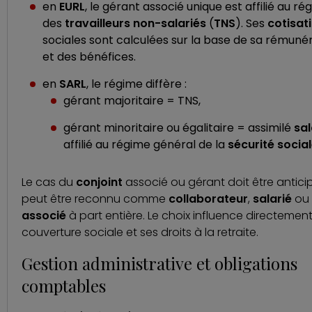
en
EURL
, le gérant associé unique est affilié au ré
des
travailleurs non-salariés
(
TNS
). Ses
cotisat
sociales sont calculées sur la base de sa rémuné
et des bénéfices.
en
SARL
, le régime diffère :
gérant majoritaire = TNS,
gérant minoritaire ou égalitaire = assimilé
sal
affilié au régime général de la
sécurité socia
Le cas du
conjoint
associé ou gérant doit être anticipé
peut être reconnu comme
collaborateur
,
salarié
ou
associé
à part entière. Le choix influence directemen
couverture sociale et ses droits à la retraite.
Gestion administrative et obligations
comptables