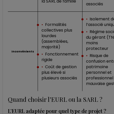
la SARL de famille
associés
•
Isolement d
•
Formalités
l’associé uniq
collectives plus
•
Régime soci
lourdes
du gérant (TN
(assemblées,
moins
majorité)
protecteur
Inconvénients
•
Fonctionnement
•
Risque de
rigide
confusion ent
•
Coût de gestion
patrimoine
plus élevé si
personnel et
plusieurs associés
professionnel 
mauvaise ges
Quand choisir l’EURL ou la SARL ?
L’EURL adaptée pour quel type de projet ?