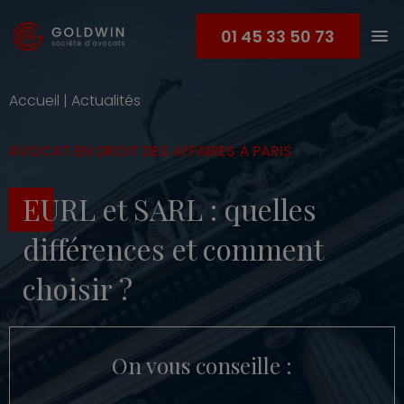
01 45 33 50 73
Accueil
|
Actualités
AVOCAT EN DROIT DES AFFAIRES À PARIS
EURL et SARL : quelles
différences et comment
choisir ?
On vous conseille :