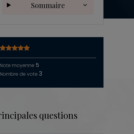
Sommaire
5
3
rincipales questions