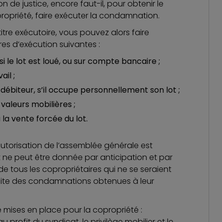
on de justice, encore faut-il, pour obtenir le
ropriété, faire exécuter la condamnation.
itre exécutoire, vous pouvez alors faire
es d’exécution suivantes :
 si le lot est loué, ou sur compte bancaire ;
ail ;
 débiteur, s’il occupe personnellement son lot ;
 valeurs mobilières ;
 la vente forcée du lot.
l’autorisation de l’assemblée générale est
et ne peut être donnée par anticipation et par
de tous les copropriétaires qui ne se seraient
suite des condamnations obtenues à leur
 mises en place pour la copropriété :
 profit du syndicat, le privilège mobilier et le